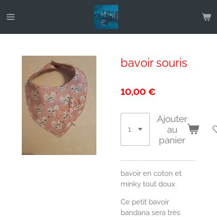
Passer
au
contenu
principal
bavoir souris
10,00 €
Ajouter
au
panier
bavoir en coton et
minky tout doux
Ce petit bavoir
bandana sera très