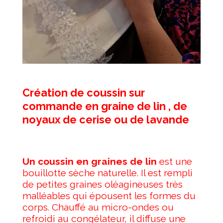
Création de coussin sur
commande en graine de lin , de
noyaux de cerise ou de lavande
Un coussin en graines de lin
est une
bouillotte sèche naturelle. Il est rempli
de petites graines oléagineuses très
malléables qui épousent les formes du
corps. Chauffé au micro-ondes ou
refroidi au congélateur, il diffuse une