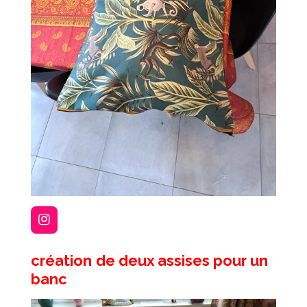
I
n
s
création
de deux assises pour un
t
a
banc
g
r