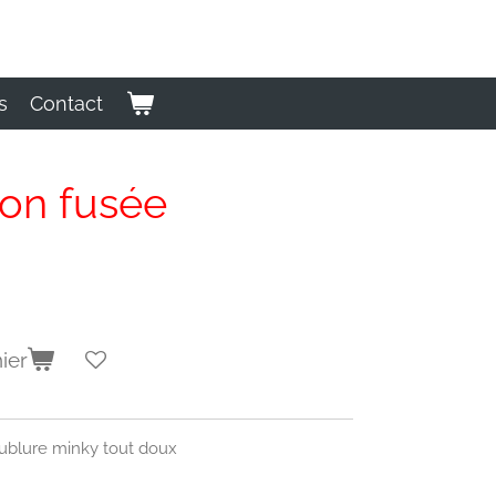
s
Contact
on fusée
ier
ublure minky tout doux