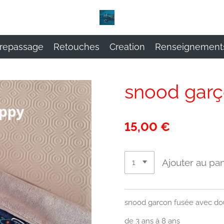
repassage
Retouches
Creation
Renseignement
snood garç
15,00 €
Ajouter au pan
snood garcon fusée avec do
de 3 ans à 8 ans