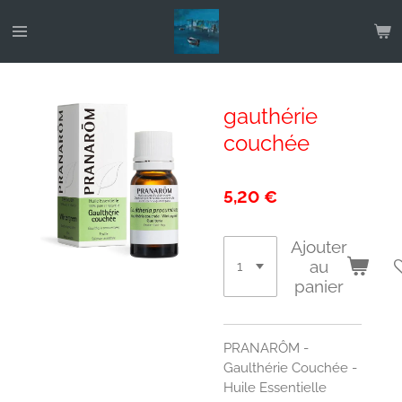
Passer
au
contenu
principal
gauthérie
couchée
5,20 €
Ajouter
au
panier
PRANARÔM -
Gaulthérie Couchée -
Huile Essentielle