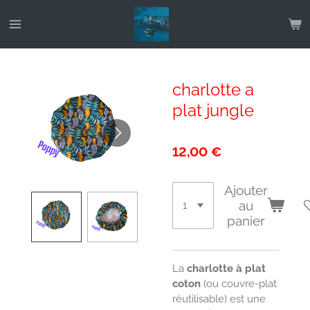
Passer
au
contenu
principal
charlotte a
plat jungle
12,00 €
Ajouter
au
panier
La
charlotte à plat
coton
(ou couvre-plat
réutilisable) est une