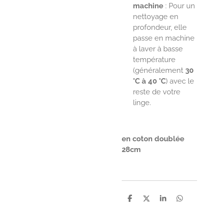
machine
: Pour un
nettoyage en
profondeur, elle
passe en machine
à laver à basse
température
(généralement
30
°C à 40 °C
) avec le
reste de votre
linge.
en coton doublée
28cm
P
P
P
P
a
a
a
a
r
r
r
r