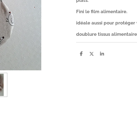
plats.
Fini le film alimentaire.
idéale aussi pour protéger 
doublure tissus alimentaire
P
P
P
a
a
a
r
r
r
t
t
t
a
a
a
g
g
g
e
e
e
r
r
r