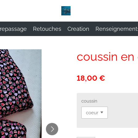
repassage
Retouches
Creation
Renseignement
coussin en
18,00 €
coussin