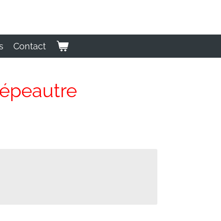
s
Contact
 épeautre