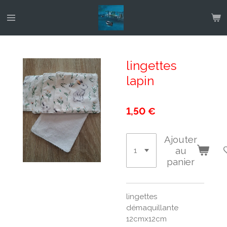
Passer
au
contenu
principal
lingettes
lapin
1,50 €
Ajouter
au
panier
lingettes
démaquillante
12cmx12cm